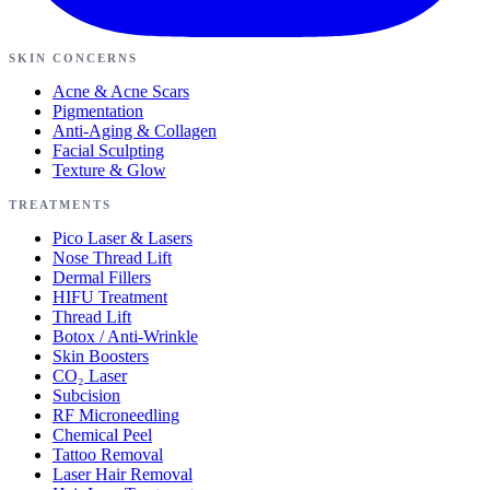
SKIN CONCERNS
Acne & Acne Scars
Pigmentation
Anti-Aging & Collagen
Facial Sculpting
Texture & Glow
TREATMENTS
Pico Laser & Lasers
Nose Thread Lift
Dermal Fillers
HIFU Treatment
Thread Lift
Botox / Anti-Wrinkle
Skin Boosters
CO₂ Laser
Subcision
RF Microneedling
Chemical Peel
Tattoo Removal
Laser Hair Removal