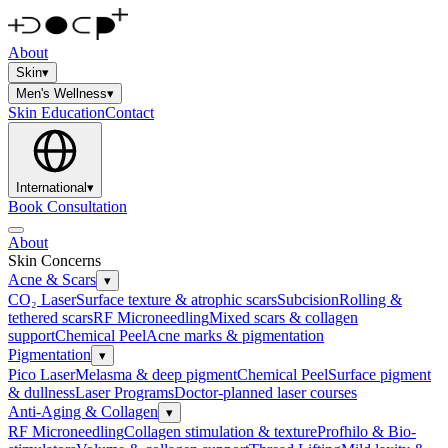
About
Skin
▾
Men's Wellness
▾
Skin Education
Contact
International
▾
Book Consultation
About
Skin Concerns
Acne & Scars
▾
CO₂ Laser
Surface texture & atrophic scars
Subcision
Rolling &
tethered scars
RF Microneedling
Mixed scars & collagen
support
Chemical Peel
Acne marks & pigmentation
Pigmentation
▾
Pico Laser
Melasma & deep pigment
Chemical Peel
Surface pigment
& dullness
Laser Programs
Doctor-planned laser courses
Anti-Aging & Collagen
▾
RF Microneedling
Collagen stimulation & texture
Profhilo & Bio-