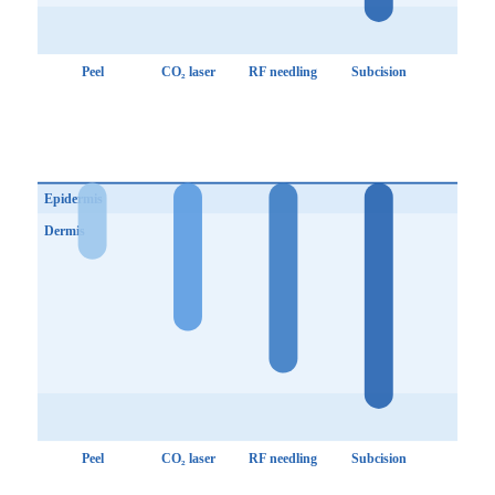
Peel
CO₂ laser
RF needling
Subcision
Epidermis
Dermis
Peel
CO₂ laser
RF needling
Subcision