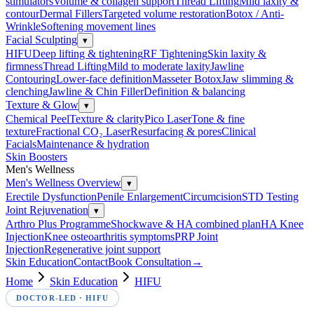
stimulators
Volume & collagen support
Thread Lifting
Mild laxity &
contour
Dermal Fillers
Targeted volume restoration
Botox / Anti-
Wrinkle
Softening movement lines
Facial Sculpting
▾
HIFU
Deep lifting & tightening
RF Tightening
Skin laxity &
firmness
Thread Lifting
Mild to moderate laxity
Jawline
Contouring
Lower-face definition
Masseter Botox
Jaw slimming &
clenching
Jawline & Chin Filler
Definition & balancing
Texture & Glow
▾
Chemical Peel
Texture & clarity
Pico Laser
Tone & fine
texture
Fractional CO₂ Laser
Resurfacing & pores
Clinical
Facials
Maintenance & hydration
Skin Boosters
Men's Wellness
Men's Wellness Overview
▾
Erectile Dysfunction
Penile Enlargement
Circumcision
STD Testing
Joint Rejuvenation
▾
Arthro Plus Programme
Shockwave & HA combined plan
HA Knee
Injection
Knee osteoarthritis symptoms
PRP Joint
Injection
Regenerative joint support
Skin Education
Contact
Book Consultation
→
Home
Skin Education
HIFU
DOCTOR-LED ·
HIFU