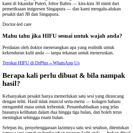
kami di Iskandar Puteri, Johor Bahru — kira-kira 30 minit dari
pemeriksaan imigresen Singapura — dan kami mengalu-alukan
pesakit dari JB dan Singapura.
Doctor-led care
Mahu tahu jika HIFU sesuai untuk wajah anda?
Penilaian oleh doktor menerangkan apa yang realistik untuk
kekenduran kulit anda — tanpa tekanan untuk meneruskan.
Terokai HIFU di DrPlus
→
WhatsApp Us
Berapa kali perlu dibuat & bila nampak
hasil?
Kebanyakan pesakit hanya memerlukan satu sesi yang dirancang
dengan teliti. Hasil tidak muncul serta-merta — kolagen baharu
mengambil masa untuk terbentuk. Penambahbaikan yang jelas
biasanya kelihatan dalam dua hingga tiga bulan, dan boleh terus
meningkat sehingga enam bulan.
Selepas itu, penyelenggaraan lazimnya satu sesi setahun, ditentukan
semasa sesi semakan berdasarkan respons kulit anda — bukan dijual