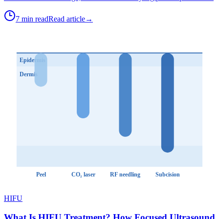
7 min read
Read article
→
Epidermis
Dermis
Peel
CO₂ laser
RF needling
Subcision
HIFU
What Is HIFU Treatment? How Focused Ultrasound