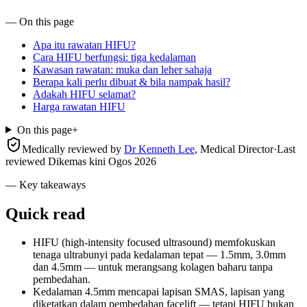
— On this page
Apa itu rawatan HIFU?
Cara HIFU berfungsi: tiga kedalaman
Kawasan rawatan: muka dan leher sahaja
Berapa kali perlu dibuat & bila nampak hasil?
Adakah HIFU selamat?
Harga rawatan HIFU
On this page
+
Medically reviewed by
Dr Kenneth Lee
,
Medical Director
·
Last
reviewed
Dikemas kini Ogos 2026
— Key takeaways
Quick read
HIFU (high-intensity focused ultrasound) memfokuskan
tenaga ultrabunyi pada kedalaman tepat — 1.5mm, 3.0mm
dan 4.5mm — untuk merangsang kolagen baharu tanpa
pembedahan.
Kedalaman 4.5mm mencapai lapisan SMAS, lapisan yang
diketatkan dalam pembedahan facelift — tetapi HIFU bukan