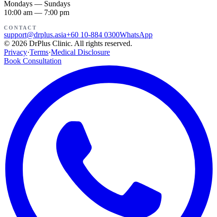
Mondays — Sundays
10:00 am — 7:00 pm
CONTACT
support@drplus.asia
+60 10-884 0300
WhatsApp
©
2026
DrPlus Clinic.
All rights reserved.
Privacy
·
Terms
·
Medical Disclosure
Book Consultation