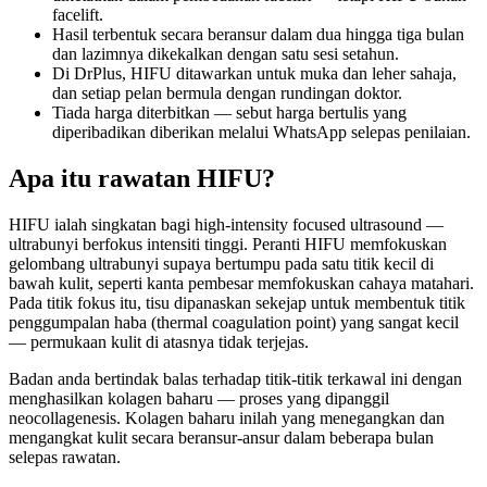
facelift.
Hasil terbentuk secara beransur dalam dua hingga tiga bulan
dan lazimnya dikekalkan dengan satu sesi setahun.
Di DrPlus, HIFU ditawarkan untuk muka dan leher sahaja,
dan setiap pelan bermula dengan rundingan doktor.
Tiada harga diterbitkan — sebut harga bertulis yang
diperibadikan diberikan melalui WhatsApp selepas penilaian.
Apa itu rawatan HIFU?
HIFU ialah singkatan bagi high-intensity focused ultrasound —
ultrabunyi berfokus intensiti tinggi. Peranti HIFU memfokuskan
gelombang ultrabunyi supaya bertumpu pada satu titik kecil di
bawah kulit, seperti kanta pembesar memfokuskan cahaya matahari.
Pada titik fokus itu, tisu dipanaskan sekejap untuk membentuk titik
penggumpalan haba (thermal coagulation point) yang sangat kecil
— permukaan kulit di atasnya tidak terjejas.
Badan anda bertindak balas terhadap titik-titik terkawal ini dengan
menghasilkan kolagen baharu — proses yang dipanggil
neocollagenesis. Kolagen baharu inilah yang menegangkan dan
mengangkat kulit secara beransur-ansur dalam beberapa bulan
selepas rawatan.