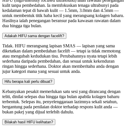
HIFU (high-intensity focused ultrasound) ialah rawatan penegangan
kulit tanpa pembedahan. Ia memfokuskan tenaga ultrabunyi pada
kedalaman tepat di bawah kulit — 1.5mm, 3.0mm dan 4.5mm —
untuk membentuk titik haba kecil yang merangsang kolagen baharu.
Hasilnya ialah penegangan beransur pada kawasan rawatan dalam
dua hingga tiga bulan.
Adakah HIFU sama dengan facelift?
Tidak. HIFU merangsang lapisan SMAS — lapisan yang sama
diketatkan dalam pembedahan facelift — tetapi ia tidak memotong
atau mengubah kedudukan tisu. Perubahannya nyata tetapi lebih
sederhana daripada pembedahan, dan sesuai untuk kekenduran
ringan hingga sederhana. Doktor akan memberitahu anda dengan
jujur kategori mana yang sesuai untuk anda.
Hifu berapa kali perlu dibuat?
Kebanyakan pesakit memerlukan satu sesi yang dirancang dengan
teliti, dinilai selepas dua hingga tiga bulan apabila kolagen baharu
terbentuk. Selepas itu, penyelenggaraan lazimnya sekali setahun,
bergantung pada penilaian doktor terhadap respons kulit anda —
bukan pakej yang dijual terlebih dahulu.
Bilakah hasil HIFU kelihatan?