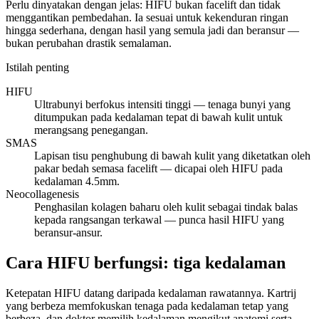
Perlu dinyatakan dengan jelas: HIFU bukan facelift dan tidak
menggantikan pembedahan. Ia sesuai untuk kekenduran ringan
hingga sederhana, dengan hasil yang semula jadi dan beransur —
bukan perubahan drastik semalaman.
Istilah penting
HIFU
Ultrabunyi berfokus intensiti tinggi — tenaga bunyi yang
ditumpukan pada kedalaman tepat di bawah kulit untuk
merangsang penegangan.
SMAS
Lapisan tisu penghubung di bawah kulit yang diketatkan oleh
pakar bedah semasa facelift — dicapai oleh HIFU pada
kedalaman 4.5mm.
Neocollagenesis
Penghasilan kolagen baharu oleh kulit sebagai tindak balas
kepada rangsangan terkawal — punca hasil HIFU yang
beransur-ansur.
Cara HIFU berfungsi: tiga kedalaman
Ketepatan HIFU datang daripada kedalaman rawatannya. Kartrij
yang berbeza memfokuskan tenaga pada kedalaman tetap yang
berbeza, dan doktor memilih kedalaman mengikut anatomi serta